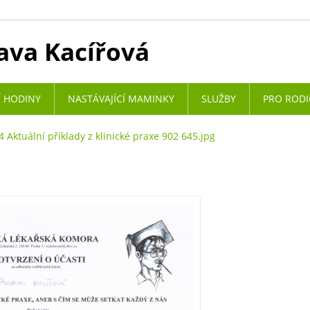
ava Kacířová
 HODINY
NASTÁVAJÍCÍ MAMINKY
SLUŽBY
PRO RODI
 Aktuální příklady z klinické praxe 902 645.jpg