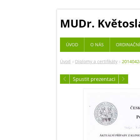
MUDr. Květosl
ÚVOD
O NÁS
ORDINAČNÍ
Úvod
Diplomy a certifikáty
20140424
Spustit prezentaci