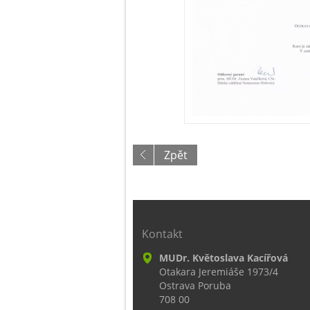
Zpět
Kontakt
MUDr. Květoslava Kacířová
Otakara Jeremiáše 1973/4
Ostrava Poruba
708 00